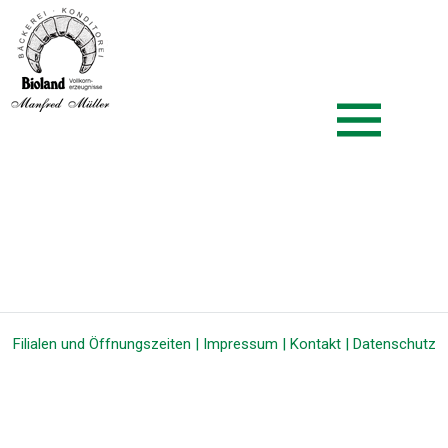
Zum
Biolandbäcker Müller
Inhalt
springen
Filialen und Öffnungszeiten
|
Impressum
|
Kontakt
|
Datenschutz