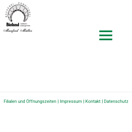
Zum
Biolandbäcker Müller
Inhalt
springen
Filialen und Öffnungszeiten
|
Impressum
|
Kontakt
|
Datenschutz