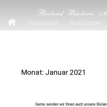
Zum
Backstube
Konditorei
bäcker Müller
Inhalt
springen
Monat:
Januar 2021
Gerne senden wir Ihnen auch unsere Biola