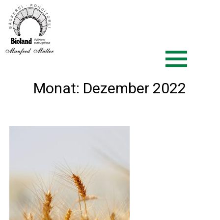
Zum
Biolandbäcker Müller
Inhalt
springen
Monat:
Dezember 2022